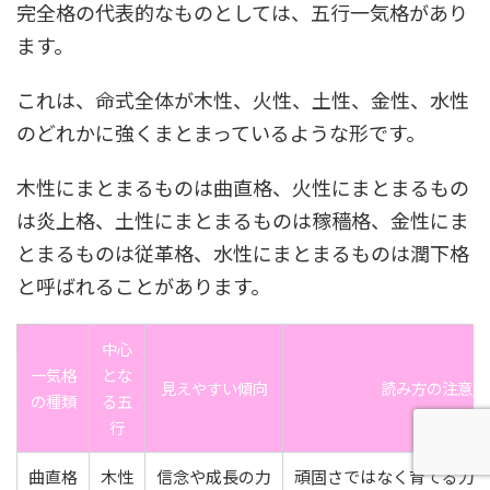
完全格の代表的なものとしては、五行一気格があり
ます。
これは、命式全体が木性、火性、土性、金性、水性
のどれかに強くまとまっているような形です。
木性にまとまるものは曲直格、火性にまとまるもの
は炎上格、土性にまとまるものは稼穡格、金性にま
とまるものは従革格、水性にまとまるものは潤下格
と呼ばれることがあります。
中心
一気格
とな
見えやすい傾向
読み方の注意点
の種類
る五
行
曲直格
木性
信念や成長の力
頑固さではなく育てる力