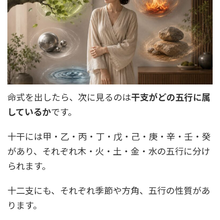
命式を出したら、次に見るのは
干支がどの五行に属
しているか
です。
十干には甲・乙・丙・丁・戊・己・庚・辛・壬・癸
があり、それぞれ木・火・土・金・水の五行に分け
られます。
十二支にも、それぞれ季節や方角、五行の性質があ
ります。